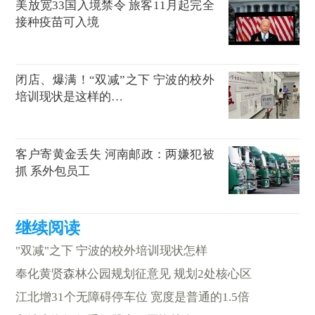
美放宽33国入境禁令 旅客11月起完全
接种疫苗可入境
闭店、爆满！“双减”之下 宁波的校外
培训现状是这样的…
客户寄黄金丢失 河南邮政：两嫌犯被
抓 系外包员工
"双减"之下 宁波的校外培训现状怎样
奉化黄贤森林公园规划征意见 规划2处核心区
江北增31个无障碍停车位 宽度是普通的1.5倍