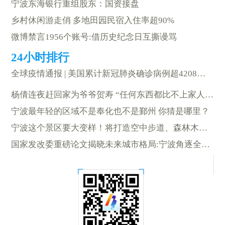
宁波东海银行重组股东：国资接盘
乡村休闲游走俏 多地田园民宿入住率超90%
微博禁言1956个账号:借历史纪念日互撕谩骂
全球疫情通报 | 美国累计新冠肺炎确诊病例超4208万例
杨倩连夜赶回家为爷爷贺寿 “任何东西都比不上家人的陪伴”
宁波最年轻的区域不是奉化也不是鄞州 你猜是哪里？
宁波这个景区要大变样！将打造空中步道、森林木屋…
国家发改委重磅论文揭晓未来城市格局:宁波角逐全球海洋中心城市？