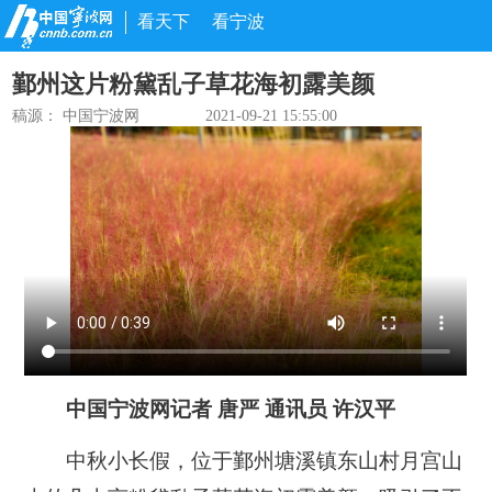
看天下
看宁波
鄞州这片粉黛乱子草花海初露美颜
稿源： 中国宁波网
2021-09-21 15:55:00
中国宁波网记者 唐严 通讯员 许汉平
中秋小长假，位于鄞州塘溪镇东山村月宫山