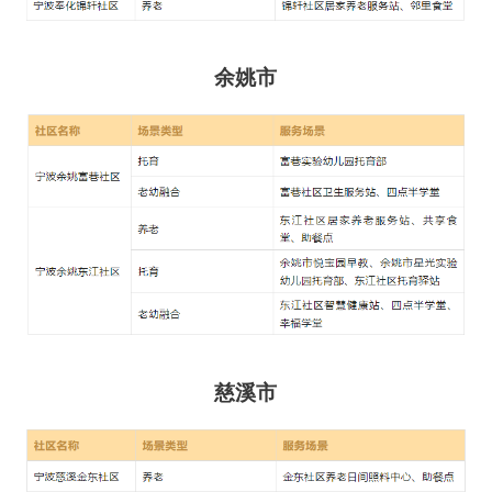
余姚市
慈溪市