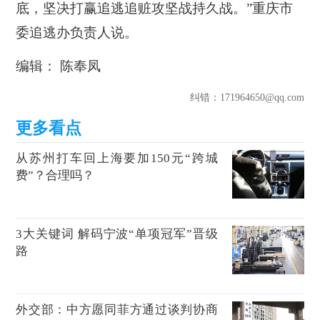
底，坚决打赢追逃追赃攻坚战持久战。”重庆市
委追逃办负责人说。
编辑： 陈奉凤
纠错
：171964650@qq.com
从苏州打车回上海要加150元“跨城
费”？合理吗？
3大关键词 解码宁波“单项冠军”晋级
路
外交部：中方愿同菲方通过谈判协商