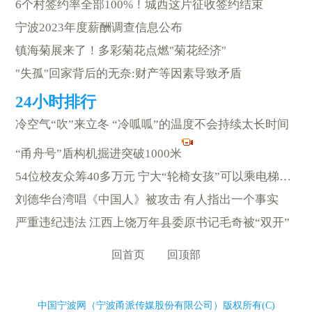
6个村签约率全部100%！城西这片征收签约结束
宁波2023年度薪酬调查信息公布
镇海菊展来了！多彩菊花点燃"菊花经济"
"失孤"回家背后的无奈:财产等因素导致矛盾
冷空气“吹”来立冬 “冷呱呱”的温度不会持续太长时间
“甬舟号”盾构机掘进突破1000米
54位校友众筹40多万元 宁大“轮椅女孩”可以乘电梯上课啦
刘德华台湾唱《中国人》被攻击 有人指出一个事实
严重违纪违法 江西上饶万年县委原书记毛奇被“双开”
回首页
回顶部
中国宁波网（宁波甬派传媒股份有限公司）版权所有(C)