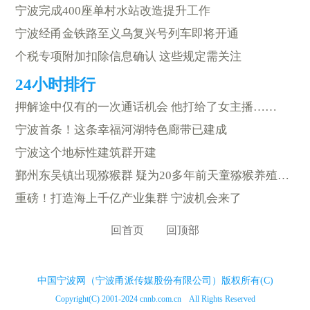
宁波完成400座单村水站改造提升工作
宁波经甬金铁路至义乌复兴号列车即将开通
个税专项附加扣除信息确认 这些规定需关注
押解途中仅有的一次通话机会 他打给了女主播……
宁波首条！这条幸福河湖特色廊带已建成
宁波这个地标性建筑群开建
鄞州东吴镇出现猕猴群 疑为20多年前天童猕猴养殖场逃逸猕猴后代
重磅！打造海上千亿产业集群 宁波机会来了
回首页
回顶部
中国宁波网（宁波甬派传媒股份有限公司）版权所有(C)
Copyright(C) 2001-2024 cnnb.com.cn All Rights Reserved