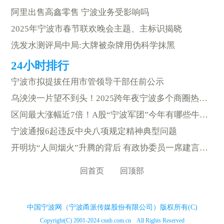
阿里出售高鑫零售 宁波业务受影响吗
2025年宁波市春节联欢晚会主题、主标识揭晓
洗发水测评局中局:大牌被杂牌用伪科学抹黑
宁波市拟提拔任用市管领导干部任前公示
乌泱泱一片望不到头！2025跨年夜宁波多个商圈热闹非凡
区间最大涨幅近7倍！A股“宁波军团”今年有哪些牛股？
宁波通报6起违反中央八项规定精神典型问题
开明坊“人间烟火”升腾的背后 有政协委员一席建言的助力
回首页
回顶部
中国宁波网（宁波甬派传媒股份有限公司）版权所有(C)
Copyright(C) 2001-2024 cnnb.com.cn All Rights Reserved