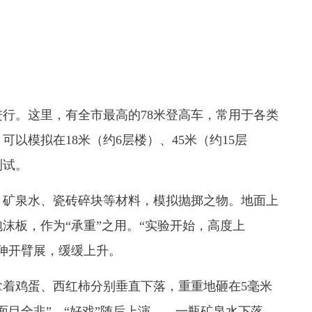
。这里，有全市最高的78米登高车，常用于各类
以模拟在18米（约6层楼）、45米（约15层
测试。
矿泉水、瓷砖碎块等材料，模拟抛掷之物。地面上
沫板，作为“承重”之用。“实验开始，高度上
伸开臂展，缓缓上升。
着鸡蛋、西红柿分别垂直下落，重重地砸在5毫米
面目全非”。“好戏”随后上演——一瓶矿泉水下落