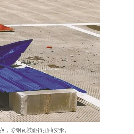
砸落，彩钢瓦被砸得扭曲变形。