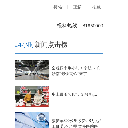
搜索
|
邮箱
|
收藏
报料热线：81850000
24小时
新闻点击榜
全程四个半小时！宁波→长
沙南“最快高铁”来了
史上最长“618”走到转折点
救护车800公里收费2.8万元?
卫健委:不合理 暂停医院医