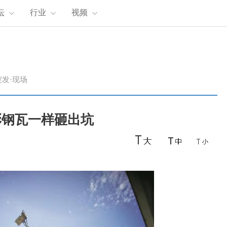
坛
行业
视频
突发·现场
彩钢瓦一样砸出坑