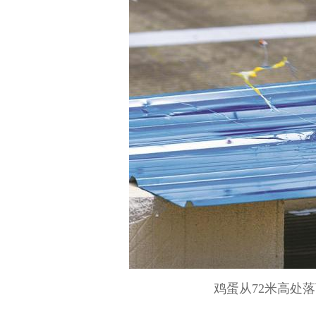
鸡蛋从72米高处