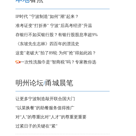
IP时代 "宁波制造"如何"潮"起来？
准考证变"打折券" 宁波"后高考经济"升温
存银行不如买银行股？有银行股股息率超9%
《东坡先生志林》四百年的漂流史
这套"老破大"拍了89轮 为何"抢"得如此凶？
一次性洗脸巾是“智商税”吗？专家教你选
明州论坛
/
甬城晨笔
让更多宁波制造敲开联合国大门
“以菜换餐”的助餐服务值得推广
对“人”的尊重比对“人才”的尊重更重要
过紧日子的关键在“紧”