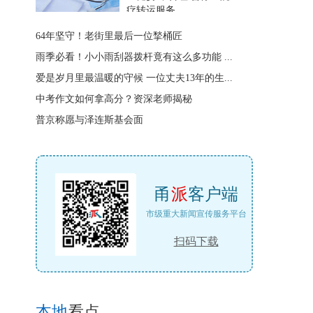
疗转运服务
64年坚守！老街里最后一位揫桶匠
雨季必看！小小雨刮器拨杆竟有这么多功能 ...
爱是岁月里最温暖的守候 一位丈夫13年的生...
中考作文如何拿高分？资深老师揭秘
普京称愿与泽连斯基会面
甬
派
客户端
市级重大新闻宣传服务平台
扫码下载
本地
看点