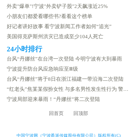
外卖"爆单"!宁波"外卖铲子股"2天飙涨近25%
小朋友们都爱看哪些书?看看这个榜单
好记者讲好故事 看宁波新闻工作者如何“追光”
美国得克萨斯州洪灾已造成至少104人死亡
台风“丹娜丝”在台湾一次登陆 今明宁波有大到暴雨
宁波提升防台风应急响应至Ⅲ级
台风“丹娜丝”将于8日在浙江福建一带沿海二次登陆
“红老头”焦某某假扮女性 与多名男性发生性行为 警方通报
宁波局部迎来暴雨！“丹娜丝”将二次登陆
回首页
回顶部
中国宁波网（宁波甬派传媒股份有限公司）版权所有(C)