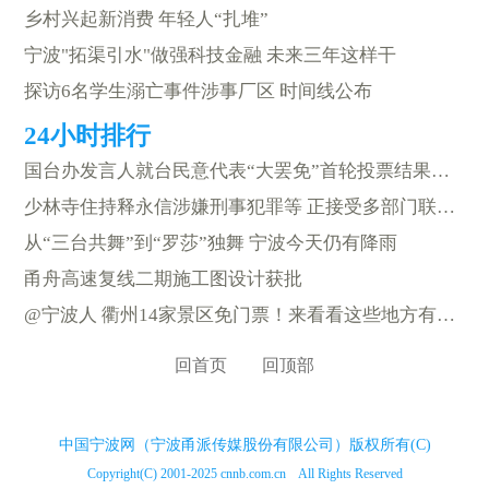
乡村兴起新消费 年轻人“扎堆”
宁波"拓渠引水"做强科技金融 未来三年这样干
探访6名学生溺亡事件涉事厂区 时间线公布
国台办发言人就台民意代表“大罢免”首轮投票结果答记者问
少林寺住持释永信涉嫌刑事犯罪等 正接受多部门联合调查
从“三台共舞”到“罗莎”独舞 宁波今天仍有降雨
甬舟高速复线二期施工图设计获批
@宁波人 衢州14家景区免门票！来看看这些地方有多好玩
回首页
回顶部
中国宁波网（宁波甬派传媒股份有限公司）版权所有(C)
Copyright(C) 2001-2025 cnnb.com.cn All Rights Reserved