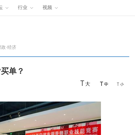
坛
行业
视频
时政·经济
”买单？