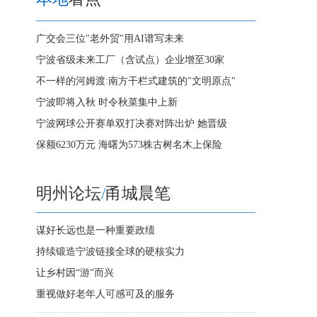
广交会三位"老外贸"用AI谱写未来
宁波省级未来工厂（含试点）企业增至30家
不一样的河姆渡:南方干栏式建筑的"文明原点"
宁波即将入秋 时令秋菜集中上新
宁波网球公开赛单双打决赛对阵出炉 她晋级
保额6230万元 海曙为573株古树名木上保险
明州论坛
/
甬城晨笔
谋好长远也是一种重要政绩
持续锻造宁波链接全球的硬核实力
让乡村因“游”而兴
重视做好老年人可感可及的服务