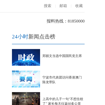
搜索
|
邮箱
|
收藏
报料热线：81850000
24小时
新闻点击榜
郑丽文当选中国国民党主席
宁波市代表团访问香港澳门
陈龙带队
上高中的儿子一句“不想住校
了” 家长每天往返60多公里