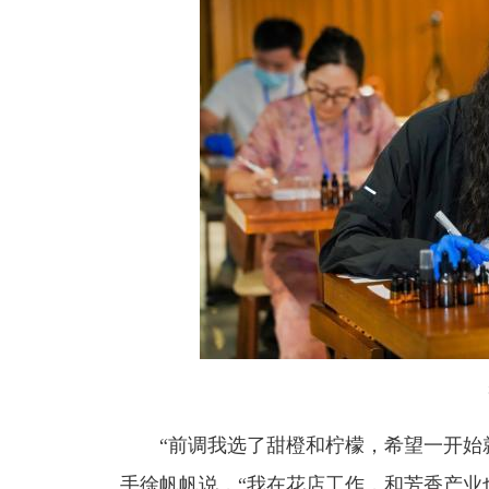
“前调我选了甜橙和柠檬，希望一开始就
手徐帆帆说，“我在花店工作，和芳香产业