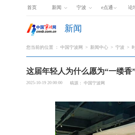
首页
新闻
宁波
e点通
论
新闻
您当前的位置 ：
中国宁波网
>
新闻中心
>
宁波
>
这届年轻人为什么愿为“一缕香
2025-10-19 20:00:00
稿源： 中国宁波网