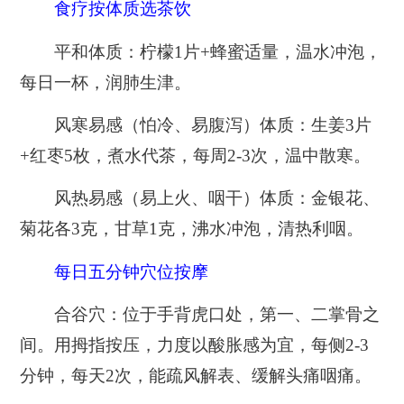
食疗按体质选茶饮
平和体质：柠檬1片+蜂蜜适量，温水冲泡，
每日一杯，润肺生津。
风寒易感（怕冷、易腹泻）体质：生姜3片
+红枣5枚，煮水代茶，每周2-3次，温中散寒。
风热易感（易上火、咽干）体质：金银花、
菊花各3克，甘草1克，沸水冲泡，清热利咽。
每日五分钟穴位按摩
合谷穴：位于手背虎口处，第一、二掌骨之
间。用拇指按压，力度以酸胀感为宜，每侧2-3
分钟，每天2次，能疏风解表、缓解头痛咽痛。