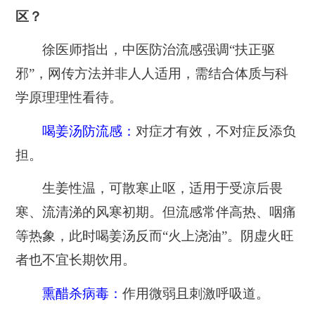
区？
徐医师指出，中医防治流感强调“扶正驱
邪”，网传方法并非人人适用，需结合体质与科
学原理理性看待。
喝姜汤防流感：
对症才有效，不对症反添负
担。
生姜性温，可散寒止呕，适用于受凉后畏
寒、流清涕的风寒初期。但流感常伴高热、咽痛
等热象，此时喝姜汤反而“火上浇油”。阴虚火旺
者也不宜长期饮用。
熏醋杀病毒：
作用微弱且刺激呼吸道。