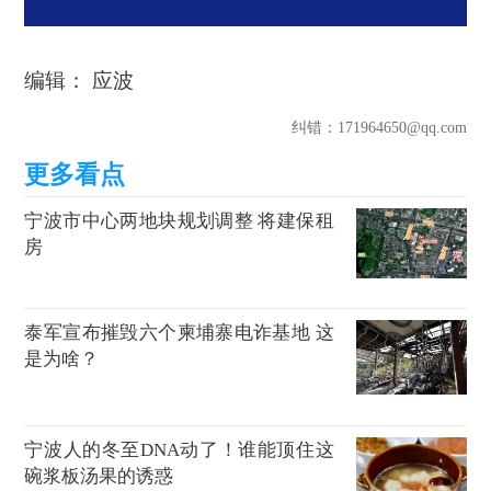
编辑： 应波
纠错
：171964650@qq.com
宁波市中心两地块规划调整 将建保租
房
泰军宣布摧毁六个柬埔寨电诈基地 这
是为啥？
宁波人的冬至DNA动了！谁能顶住这
碗浆板汤果的诱惑