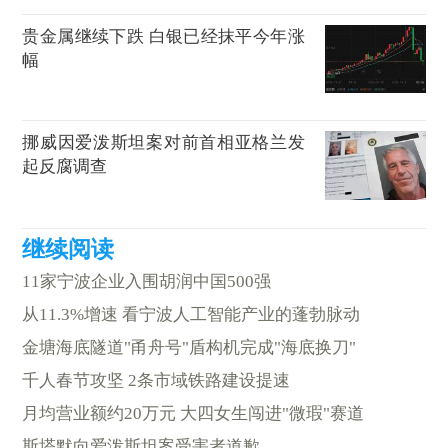
贵金属继续下跌 白银已经抹平今年涨
幅
挪威因爱泼斯坦案对前首相亚格兰发
起反腐调查
11家宁波企业入围胡润中国500强
从11.3%增速 看宁波人工智能产业的蓬勃脉动
金塘海底隧道"甬舟号"盾构机完成"海底换刀"
千人春节攻坚 2条市域铁路建设提速
月均营业额约20万元 大四女生闯进"微瑕"赛道
斯塔默向爱泼斯坦案受害者道歉