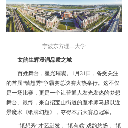
宁波东方理工大学
文韵生辉浸润品质之城
百姓舞台，星光璀璨。1月31日，备受关注
的首届“镇想秀”争霸赛总决赛火热举行。这不仅
是一场比赛，更是一个让普通人发光发热的梦想
舞台。最终，来自招宝山街道的魔术师马超以近
景魔术《纸牌幻想》，夺得本届大赛总冠军。
“镇想秀”才艺迸发，“镇有戏”戏韵悠扬，“镇