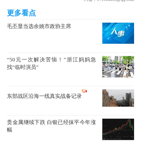
毛丕显当选余姚市政协主席
“50元一次解决苦恼！”浙江妈妈急
找“临时演员”
东部战区沿海一线真实战备记录
贵金属继续下跌 白银已经抹平今年涨
幅