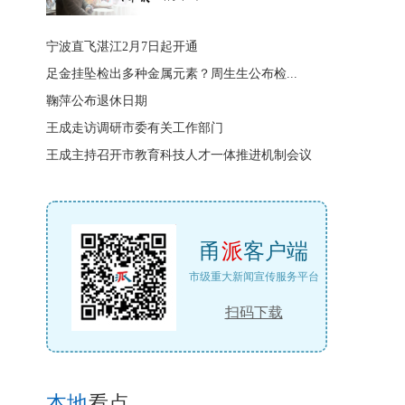
宁波直飞湛江2月7日起开通
足金挂坠检出多种金属元素？周生生公布检...
鞠萍公布退休日期
王成走访调研市委有关工作部门
王成主持召开市教育科技人才一体推进机制会议
甬
派
客户端
市级重大新闻宣传服务平台
扫码下载
本地
看点