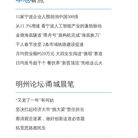
11家宁波企业入围胡润中国500强
从11.3%增速 看宁波人工智能产业的蓬勃脉动
金塘海底隧道"甬舟号"盾构机完成"海底换刀"
千人春节攻坚 2条市域铁路建设提速
月均营业额约20万元 大四女生闯进"微瑕"赛道
日均发号超千个 餐饮界"新晋顶流"凭啥这么火
明州论坛
/
甬城晨笔
“又老了一年”有何妨
坚决扛起经济大市“挑大梁”责任担当
廓清观念迷雾，做好创新这道必答题
拓宽思路惠民生