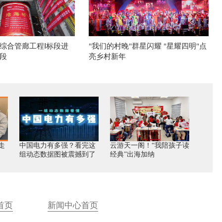
综合管廊工程Ⅰ标段进
"我们的村晚"群星闪耀 "星耀四明"点
段
亮乡村新年
走
中国电力有多强？看完这
云游天一阁！“我陪孩子读
组动态数据图被震撼到了
经典”出海加纳
首页
新闻中心首页