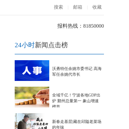
搜索
|
邮箱
|
收藏
报料热线：81850000
24小时
新闻点击榜
沃勇特任余姚市委书记 高海
军任余姚代市长
全域千亿！宁波各地GDP出
炉 鄞州总量第一 象山增速
榜首
新春走基层|藏在邱隘老菜场
的年味