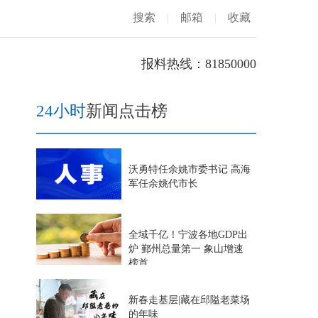
搜索
|
邮箱
|
收藏
报料热线：81850000
24小时
新闻点击榜
沃勇特任余姚市委书记 高海
军任余姚代市长
全域千亿！宁波各地GDP出
炉 鄞州总量第一 象山增速
榜首
新春走基层|藏在邱隘老菜场
的年味