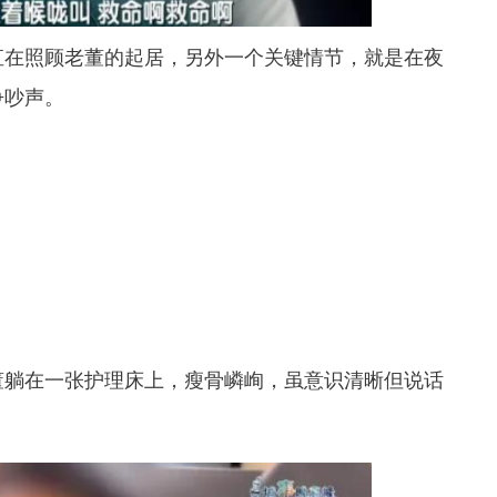
直在照顾老董的起居，另外一个关键情节，就是在夜
争吵声。
董躺在一张护理床上，瘦骨嶙峋，虽意识清晰但说话