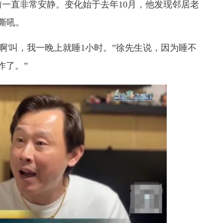
前一直非常安静。变化始于去年10月，他发现邻居老
嘶吼。
啊'叫，我一晚上就睡1小时。”
徐先生说，因为睡不
作了。”