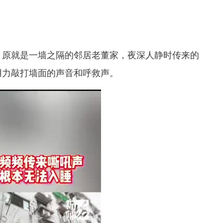
，原就是一墙之隔的邻居老董家，
夜深人静时传来的
用力敲打墙面的声音和呼救声。