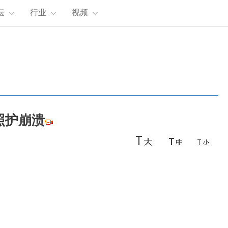
坛
行业
视频
照护崩溃