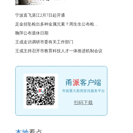
宁波直飞湛江2月7日起开通
足金挂坠检出多种金属元素？周生生公布检...
鞠萍公布退休日期
王成走访调研市委有关工作部门
王成主持召开市教育科技人才一体推进机制会议
甬
派
客户端
市级重大新闻宣传服务平台
扫码下载
本地
看点