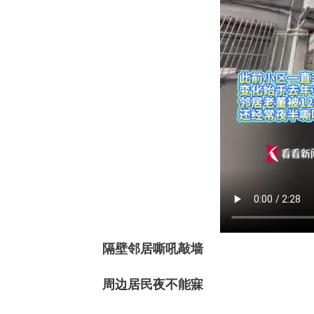
隔壁邻居嘶吼敲墙
周边居民夜不能寐