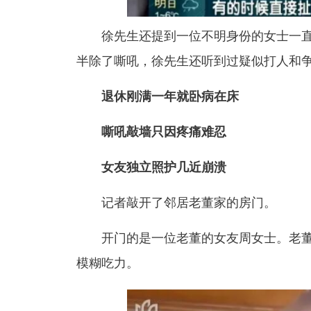
徐先生还提到一位不明身份的女士一
半除了嘶吼，
徐先生还听到过疑似打人和
退休刚满一年就卧病在床
嘶吼敲墙只因疼痛难忍
女友独立照护几近崩溃
记者敲开了邻居老董家的房门。
开门的是一位
老董
的女友周女士。
老
模糊吃力。