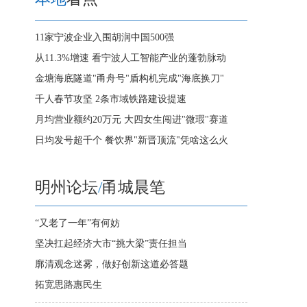
11家宁波企业入围胡润中国500强
从11.3%增速 看宁波人工智能产业的蓬勃脉动
金塘海底隧道"甬舟号"盾构机完成"海底换刀"
千人春节攻坚 2条市域铁路建设提速
月均营业额约20万元 大四女生闯进"微瑕"赛道
日均发号超千个 餐饮界"新晋顶流"凭啥这么火
明州论坛
/
甬城晨笔
“又老了一年”有何妨
坚决扛起经济大市“挑大梁”责任担当
廓清观念迷雾，做好创新这道必答题
拓宽思路惠民生