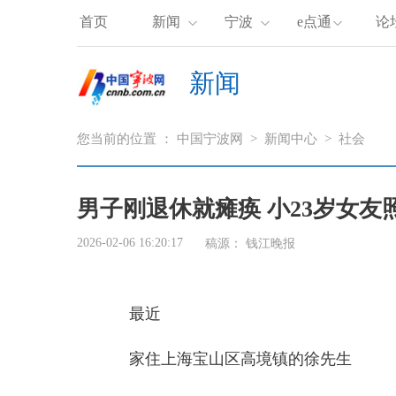
首页
新闻
宁波
e点通
论
新闻
您当前的位置 ：
中国宁波网
>
新闻中心
>
社会
男子刚退休就瘫痪 小23岁女友
2026-02-06 16:20:17
稿源：
钱江晚报
最近
家住上海宝山区高境镇的
徐先生