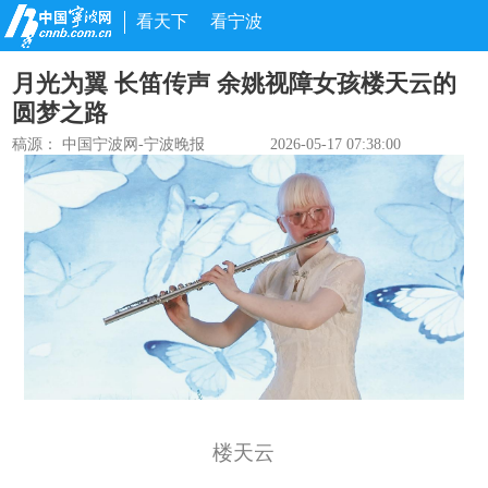
看天下
看宁波
月光为翼 长笛传声 余姚视障女孩楼天云的
圆梦之路
稿源：
中国宁波网-宁波晚报
2026-05-17 07:38:00
楼天云