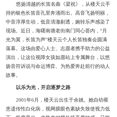
悠扬清越的长笛名曲《梁祝》，从楼天云手
持的银色长笛音孔里奔涌而出。高音飞扬明丽，
中音淳厚生动，低音清澈剔透，婉转乐声感染了
现场。近日，海曙南塘老街南门同心荟内，“月
光为翼，长笛为声”楼天云个人长笛独奏会圆满
落幕。这场由爱心人士、志愿者携手助力的公益
演出，让这位视障女孩如愿站上专属舞台，以悠
扬音符诉说与命运博弈、为热爱奔赴前行的动人
故事。
以乐为光，开启逐梦之路
2001年6月，楼天云出生于余姚。她自幼罹
患遗传性白化病，视网膜眼色素缺失致使视力低