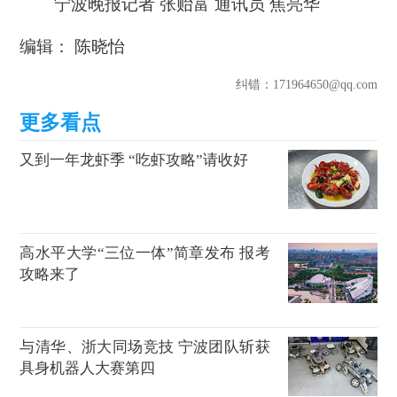
宁波晚报记者 张贻富 通讯员 焦亮华
编辑： 陈晓怡
纠错
：171964650@qq.com
又到一年龙虾季 “吃虾攻略”请收好
高水平大学“三位一体”简章发布 报考
攻略来了
与清华、浙大同场竞技 宁波团队斩获
具身机器人大赛第四