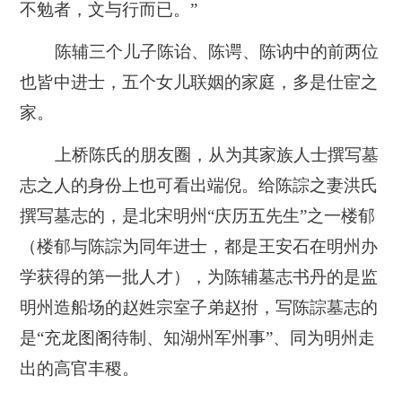
不勉者，文与行而已。”
陈辅三个儿子陈诒、陈谔、陈讷中的前两位
也皆中进士，五个女儿联姻的家庭，多是仕宦之
家。
上桥陈氏的朋友圈，从为其家族人士撰写墓
志之人的身份上也可看出端倪。给陈誴之妻洪氏
撰写墓志的，是北宋明州“庆历五先生”之一楼郁
（楼郁与陈誴为同年进士，都是王安石在明州办
学获得的第一批人才），为陈辅墓志书丹的是监
明州造船场的赵姓宗室子弟赵拊，写陈誴墓志的
是“充龙图阁待制、知湖州军州事”、同为明州走
出的高官丰稷。