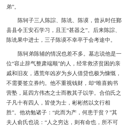
弟”。
陈轲子三人陈誴、陈诜、陈谟，曾从时任鄞
县县令王安石学习，且王“甚器之”。后来陈誴、
陈诜果中进士，三子陈谟不幸卒于会考途中。
陈轲弟陈辅的情况也差不多。墓志说他是一
位“容止辞气整肃端顺”的人，经常救济贫困的亲
戚和旧友，遇荒年凶岁为乡人借贷也极为慷慨，
不需要签立券约。他不重视钱财，却“唯喜购书
营塾，延四方伟杰之士而教其子以学。合伯氏之
子凡十有四人，皆使为士，彬彬然以文行相
胜”。他劝勉诸子：“此而为产，何患于贫？”其
夫人俞氏也说：“人之穷达，则有命也，所不可