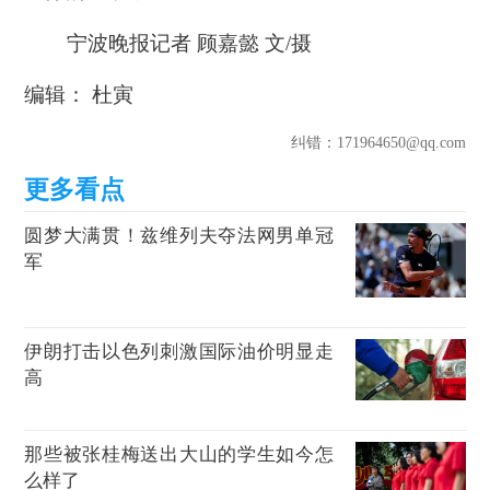
宁波晚报记者 顾嘉懿 文/摄
编辑： 杜寅
纠错
：171964650@qq.com
圆梦大满贯！兹维列夫夺法网男单冠
军
伊朗打击以色列刺激国际油价明显走
高
那些被张桂梅送出大山的学生如今怎
么样了