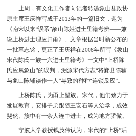
上周，有文化工作者向记者转递象山县政协
原主席王庆祥写成于2013年的一篇旧文，题为
《南宋以来“误系”象山陈姓进士里籍考辨——兼
说上桥进士理应归甬》。文章根据当时新公布的
一批墓志铭，更正了王庆祥在2008年所写《象山
宋代陈氏一族十六进士里籍考》一文中“上桥陈
氏应属象山”的误判，溯源宋代方志“将鄞县陈辅
与象山陈辅误作一人”导致的种种“连锁反应”。
上桥陈氏，为甬上望族。宋代，他们致力于
发展教育，安排子弟跟随王安石等人治学，成效
斐然。族中有十余人连中进士，成为地方骄傲。
宁波大学教授钱茂伟认为，宋代的“上桥”后