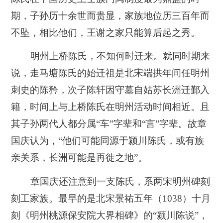
期，子孙历十余世而贵显，家族地位历三百年而
不坠，相比他们，王谢之家只能算后起之秀。
明州上桥陈氏，不知何时迁来。就同时期来
说，走马塘陈氏的始迁祖是北宋端拱年间任明州
刺史的陈矜，次子陈轩因守墓自姑苏长洲迁鄞入
籍，时间上与上桥陈氏在明州活动时间相近。且
其子孙两代人都分属“车”字辈和“言”字辈。故章
国庆认为，“他们可能同源于颍川陈氏，或有族
亲关系，长洲可能是再徙之地”。
章国庆还注意到一支陈氏，系两宋明州碑刻
刻工家族。最早的是北宋景祐五年（1038）十月
刻《明州桃源保安院大界相碑》的“颍川陈说”，