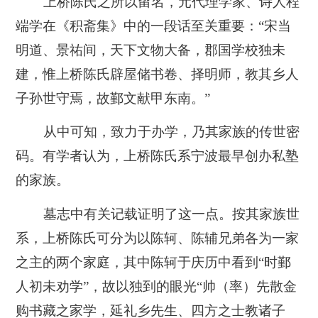
上桥陈氏之所以留名，元代理学家、诗人程
端学在《积斋集》中的一段话至关重要：“宋当
明道、景祐间，天下文物大备，郡国学校独未
建，惟上桥陈氏辟屋储书卷、择明师，教其乡人
子孙世守焉，故鄞文献甲东南。”
从中可知，致力于办学，乃其家族的传世密
码。有学者认为，上桥陈氏系宁波最早创办私塾
的家族。
墓志中有关记载证明了这一点。按其家族世
系，上桥陈氏可分为以陈轲、陈辅兄弟各为一家
之主的两个家庭，其中陈轲于庆历中看到“时鄞
人初未劝学”，故以独到的眼光“帅（率）先散金
购书藏之家学，延礼乡先生、四方之士教诸子