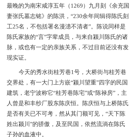
最晚的为南宋咸淳五年（1269）九月刻《余充国
妻张氏墓志铭》的陈洪，“230余年间辑得陈氏刻
工25名，不包括署名漫漶不清者”。陈说同样是
陈氏家族的“言”字辈成员，与来自颍川陈氏的诸
脉，或也有一定的亲族关系，不过目前还没有发
现实证。
今天的秀水街桂芳巷1号，大桥街与桂芳巷
交界处，有一大门上方嵌“颍川望重”四字的民国
建筑，老宁波称它“桂芳巷陈宅”或“陈禄房”，主
人曾是和丰纱厂股东陈庆恒。陈庆恒与上桥陈氏
是否有关已不可考，然从其门额可见，“天下陈
姓出颍川”的骄傲，及至民国，依然流淌在陈氏
子孙的血液中。