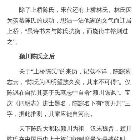
除了上桥陈氏，宋代还有上桥林氏。林氏因
为羡慕陈氏的成功，想沾一沾他家的文气而迁居
上桥，“虽诗书未与陈氏抗衡，而饶衍丰裕则过
之”。
颍川陈氏之后
关于“上桥陈氏”的来历，记载不详，陈誴墓
志云，“陈氏为四明望族久矣，其来不可得”。仅
陈讽在自撰其妻于氏墓志中自署“颍川陈讽”。宝
庆《四明志》进士题名，陈誴名下有“贯开封”三
字，据此推测，其家应徙自河南。
天下陈氏大都以颍川为祖。汉末魏晋，颍川
陈氏在中国历史上士族门阀制度最为鼎盛的时