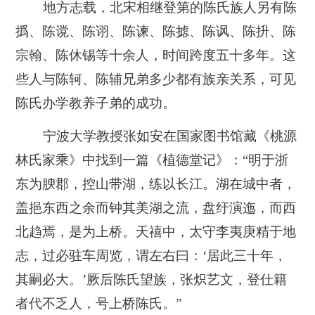
地方志载，北宋相继登第的陈氏族人另有陈
撝、陈谠、陈诩、陈谏、陈摅、陈讽、陈抍、陈
宗翰、陈休锡等十余人，时间跨度五十多年。这
些人与陈轲、陈辅兄弟多少都有族亲关系，可见
陈氏办学教养子弟的成功。
宁波大学教授张如安在国家图书馆藏《桃源
林氏家乘》中找到一篇《植德堂记》：“明于浙
东为腴郡，控山带湖，练以长江。湖在城中者，
盖挹东西之余而钟其美湖之流，盘纡演迤，而西
北趋焉，是为上桥。天禧中，太守李夷庚精于地
志，过必驻车周览，谓左右曰：‘居此三十年，
其嗣必大。’厥后陈氏望族，张炽艺文，登仕籍
者代不乏人，号上桥陈氏。”