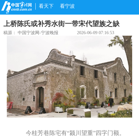
看天下
看宁波
上桥陈氏或补秀水街一带宋代望族之缺
稿源：
中国宁波网-宁波晚报
2026-06-09 07:16:53
今桂芳巷陈宅有“颍川望重”四字门额。