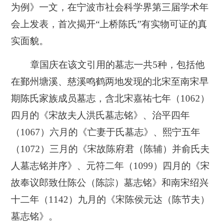
为例》一文，在宁波市社会科学界第三届学术年
会上发表，首次揭开“上桥陈氏”有实物可证的真
实面貌。
章国庆在该文引用的墓志一共5种，包括他
在鄞州塘溪、慈溪鸣鹤两地发现的北宋至南宋早
期陈氏家族成员墓志，含北宋嘉祐七年（1062）
四月的《宋故夫人洪氏墓志铭》、治平四年
（1067）六月的《亡妻于氏墓志》、熙宁五年
（1072）三月的《宋故陈府君（陈辅）并俞氏夫
人墓志铭并序》、元符二年（1099）四月的《宋
故奉议郎致仕陈公（陈誴）墓志铭》和南宋绍兴
十二年（1142）九月的《宋陈侯元达（陈节夫）
墓志铭》。