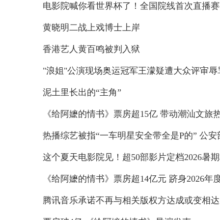
电影院喊你看世界杯了！全国院线首次直播赛事
黄晓明二战上戏博士上岸
香港艺人黄百鸣被判入狱
"浪姐"公演现场奥运冠军王濛疑遭大众评审辱骂 
泥土里长出的“主角”
《给阿嬷的情书》票房超15亿 带动潮汕文旅热度
热播综艺被指“一车明星安全带全是P的” 公安部交
这个夏天电影院见！超50部影片定档2026暑
《给阿嬷的情书》票房超14亿元 跻身2026年度
腾讯音乐承诺不再与相关版权方达成或变相达成