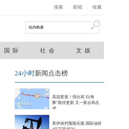
搜索
|
邮箱
|
收藏
国 际
社 会
文 娱
24小时
新闻点击榜
高温暂退！强台风“白海
豚”路径更新 又一新台风生
成
美伊谈判预期乐观 国际油价