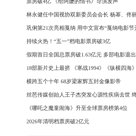
票房破4亿 《给阿嬷的情书》导演发声
林永健任中国视协双新委员会会长 杨幂、佟丽娅
巩俐第21次亮相戛纳 用中文宣布“戛纳电影节
持续火热！“五一”档电影票房破3亿
假期首日全国总票房破1.63亿元 多部电影退出“
18部新片史上最挤 《寒战1994》《纵横四海
横跨五个十年 68岁梁家辉五封金像影帝
丝芭传媒创始人王子杰突发心源性疾病去世 终
《哪吒之魔童闹海》升至全球票房榜第4位
2026年清明档票房破2亿元