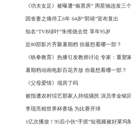
《功夫女足》被曝遭“偷票房” 周星驰连发三
因丧妻之痛停工6年 64岁“郭靖”宣布复出
知名“TVB绿叶”朱维德去世 享年95岁
近80部影片齐聚暑期档 你最想看哪一部？
《铁拳教育》热播引发教师讨论 专家：重塑家校
暑期档动画电影百花齐放 你最想看哪一部？
《父母爱情》塌房了吗
被指遭农村综艺那家人持续骚扰 演员李金铭回应
李现亮相世界杯赛场 为比赛开球
1亿次播放！95后小伙“手搓”短视频被好莱坞制作