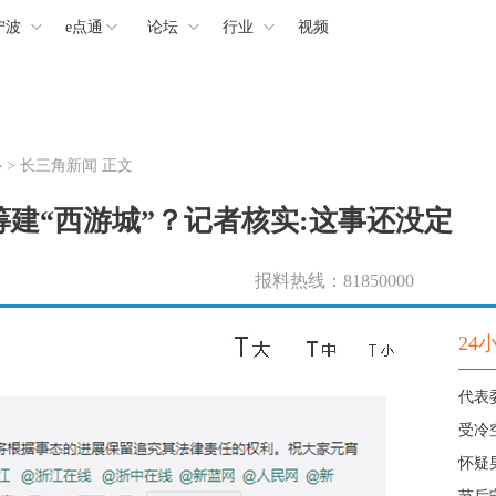
宁波
e点通
论坛
行业
视频
心
>
长三角新闻
正文
建“西游城”？记者核实:这事还没定
报料热线：81850000
24
代表
受冷
怀疑