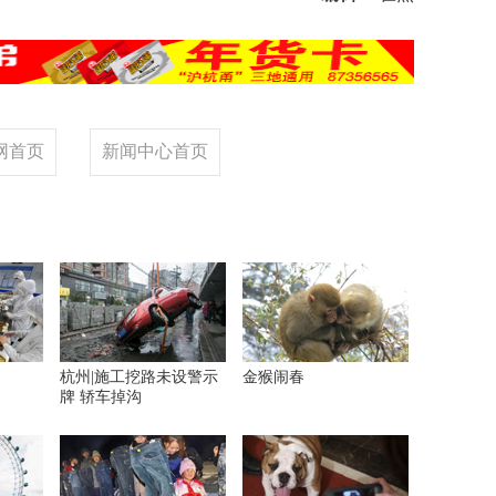
网首页
新闻中心首页
　
杭州|施工挖路未设警示
金猴闹春
牌 轿车掉沟