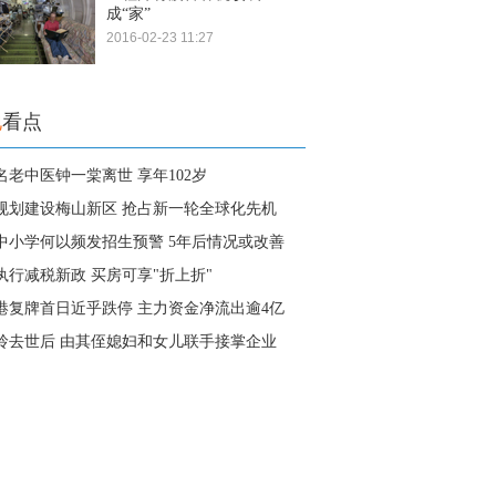
成“家”
2016-02-23 11:27
地
看点
名老中医钟一棠离世 享年102岁
规划建设梅山新区 抢占新一轮全球化先机
中小学何以频发招生预警 5年后情况或改善
执行减税新政 买房可享"折上折"
港复牌首日近乎跌停 主力资金净流出逾4亿
玲去世后 由其侄媳妇和女儿联手接掌企业