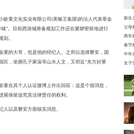
新生
小龄童文化实业有限公司(美猴王集团)的法人代表章金
父母
游城”。目前西游城筹备规划工作还在紧锣密鼓地进行
两车
规划。
春节
金莱的大哥，也是他的经纪人。之所以选择磐安，因
中年
假区，坐拥孔子家庙等山水人文，又邻近“东方好莱
女子
六小龄童在其个人认证微博上作出回应：这是个假消息，
进展保留追究其法律责任的权利。
纪人以及磐安方面核实消息。