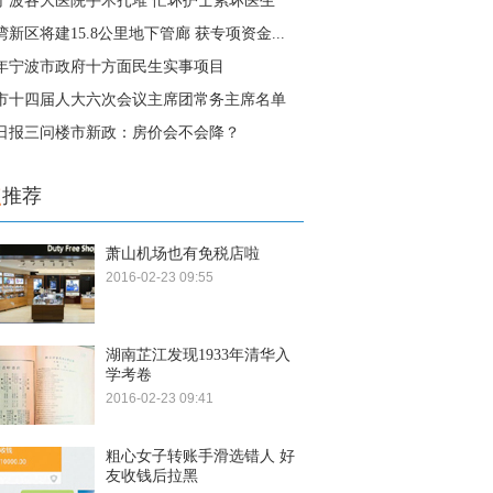
宁波各大医院手术扎堆 忙坏护士累坏医生
新区将建15.8公里地下管廊 获专项资金...
16年宁波市政府十方面民生实事项目
市十四届人大六次会议主席团常务主席名单
日报三问楼市新政：房价会不会降？
点
推荐
萧山机场也有免税店啦
2016-02-23 09:55
湖南芷江发现1933年清华入
学考卷
2016-02-23 09:41
粗心女子转账手滑选错人 好
友收钱后拉黑