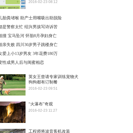
2016-02-23 08:12
儿胎粪堵喉 助产士用嘴吸出助脱险
都是警察太忙 绍兴男孩写诗诉苦
相撞 宝马坠河 怀胎8月孕妇身亡
相亲失败 四川30岁男子跳楼身亡
女爱上小13岁男友 3年花费180万
变性成男人后与闺蜜相恋
英女王曾请专家训练宠物犬
狗狗都有订制餐
2016-02-23 09:51
“火瀑布”奇观
2016-02-23 11:27
工程师将波音客机改装