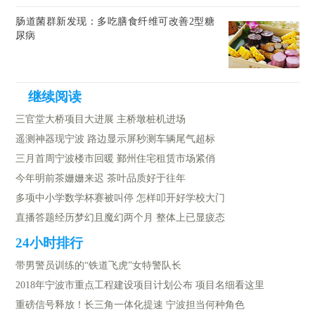
肠道菌群新发现：多吃膳食纤维可改善2型糖
尿病
三官堂大桥项目大进展 主桥墩桩机进场
遥测神器现宁波 路边显示屏秒测车辆尾气超标
三月首周宁波楼市回暖 鄞州住宅租赁市场紧俏
今年明前茶姗姗来迟 茶叶品质好于往年
多项中小学数学杯赛被叫停 怎样叩开好学校大门
直播答题经历梦幻且魔幻两个月 整体上已显疲态
带男警员训练的“铁道飞虎”女特警队长
2018年宁波市重点工程建设项目计划公布 项目名细看这里
重磅信号释放！长三角一体化提速 宁波担当何种角色