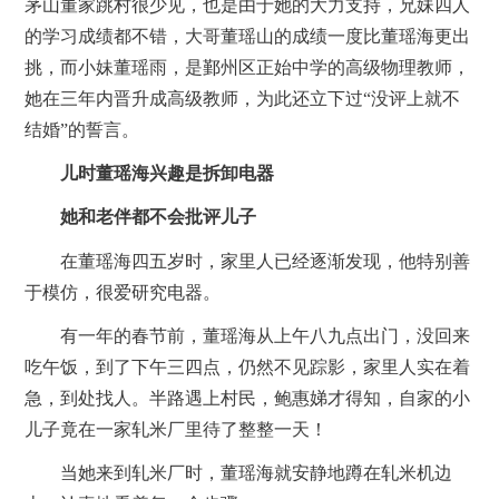
茅山董家跳村很少见，也是由于她的大力支持，兄妹四人
的学习成绩都不错，大哥董瑶山的成绩一度比董瑶海更出
挑，而小妹董瑶雨，是鄞州区正始中学的高级物理教师，
她在三年内晋升成高级教师，为此还立下过“没评上就不
结婚”的誓言。
儿时董瑶海兴趣是拆卸电器
她和老伴都不会批评儿子
在董瑶海四五岁时，家里人已经逐渐发现，他特别善
于模仿，很爱研究电器。
有一年的春节前，董瑶海从上午八九点出门，没回来
吃午饭，到了下午三四点，仍然不见踪影，家里人实在着
急，到处找人。半路遇上村民，鲍惠娣才得知，自家的小
儿子竟在一家轧米厂里待了整整一天！
当她来到轧米厂时，董瑶海就安静地蹲在轧米机边