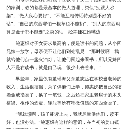
的家训，教的都是最基本的做人道理，类似“别跟人吵
架”、“做人良心要好”、“不能互相传话特别是不好的
话”、“自己的东西哪怕一根草也不能扔”、“别人的东西就
算是金子都不能要”之类的话，经常挂在她嘴边。
鲍惠娣对子女要求最高的，便是读书的问题，从小四
兄妹一放学，母亲便不让他们到处乱晃，“那时候啊，我
就给他们点一盏火油灯，让他们围起来看书，所以兄妹四
人不是在读书，就是自己玩，很少出去惹事。”
早些年，家里仅有董瑶海父亲董志岳在学校当老师的
收入，生活很拮据，为了供他们上学，鲍惠娣把自己的结
婚金戒指卖了，换了一笔钱，之后还把家里老房子的木头
横梁、祖传的酒壶、锡瓶等所有稍微值钱的东西全卖了。
“我就想啊，孩子能读上去，我就尽量供他们，读不
好，也没办法。”鲍惠娣有这样的意识，在当初的姜山镇