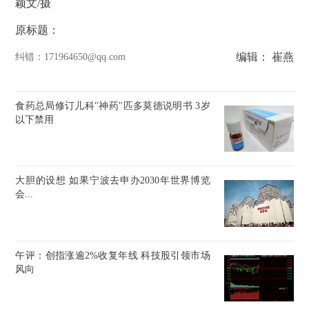
颖文/摄
原标题：
编辑： 崔燕
纠错
：171964650@qq.com
食药总局修订儿科"神药"匹多莫德说明书 3岁
以下禁用
大胆的设想 如果宁波去申办2030年世界博览
会...
午评：创指涨逾2%收复年线 科技股引领市场
风向