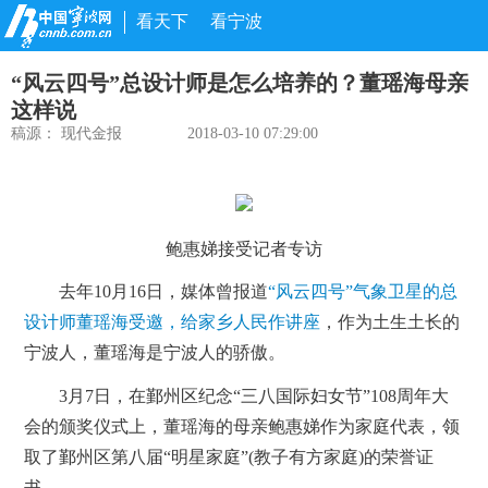
看天下
看宁波
“风云四号”总设计师是怎么培养的？董瑶海母亲
这样说
稿源：
现代金报
2018-03-10 07:29:00
鲍惠娣接受记者专访
去年10月16日，媒体曾报道
“风云四号”气象卫星的总
设计师董瑶海受邀，给家乡人民作讲座
，作为土生土长的
宁波人，董瑶海是宁波人的骄傲。
3月7日，在鄞州区纪念“三八国际妇女节”108周年大
会的颁奖仪式上，董瑶海的母亲鲍惠娣作为家庭代表，领
取了鄞州区第八届“明星家庭”(教子有方家庭)的荣誉证
书。