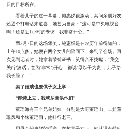
日的目标所在。
看着儿子的这一幕幕，鲍惠娣很激动，其间亲朋好友
还逐个打电话来道喜，她甚为自豪：“这可是中央电视台
啊！还是近1小时的专访，我非常开心。”
而3月7日的这场颁奖，鲍惠娣是在农历年前得知的，
上午10点多，她便在两个女儿的陪同下，来到了会场。再
次见到记者时，她拿着荣誉证书，笑得合不拢嘴：“我交
关(宁波话，意为‘非常’)开心，都说‘母以子为贵’，儿子给
我长脸了！”
卖了婚戒也要供子女上学
“能读上去，我就尽量供他们”
董瑶海有三个兄弟姐妹，分别是大哥董瑶山、二姐董
瑶风和小妹董瑶雨，他排行老三。
用母亲鲍惠娣的话说，在教育子女上，她从没有特别