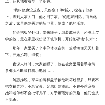
上，认真地看着每一个步骤。
“我叫他也没反应，只好拿了件棉袄，披在了他身
上，直到人家关门，他才回了家。”鲍惠娣回忆，而自此
之后，家里偶尔买进的新电器，便成了他的乐趣。
他会把板凳翻倒，拿来绳子，组装成马达，还没上过
学的他，竟在家里模仿起了轧米机，开始忙碌地“轧米”；
那年，家里买了个半导体收音机，董瑶海便天天盯着
它，开始拆卸、组装；
夜深人静时，大家都睡了，他在被窝里照着手电筒，
拿榔头不断敲打着小电器……
鲍惠娣说，家里的碗和盘子被他敲坏过很多，只要不
把衣袖弄湿，不给父母、兄弟姐妹添乱、不在外惹麻烦，
她和老伴都不会批评儿子，对于董瑶海的兴趣，他们也从
不扼杀。