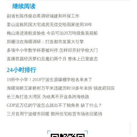
副省长陈伟俊在甬调研城建和环保工作
姜山这栋民国大宅成房无偿交给国家使用30年
梅山港进港航道验收 今后可泊20万吨级集装箱船
郑栅洁在海曙调研：打造都市发展大引擎
多项中小学数学杯赛被叫停 怎样叩开好学校大门
直播答题经历梦幻且魔幻两个月 整体上已显疲态
19所中小学！2018宁波生源爆棚学校名单来了
海曙洞桥王家桥村万平米违建历时10多年未拆 镇政府回应
长三角打造大湾区 为啥离不开这条跨海铁路
GDP近万亿的宁波怎么就出不了独角兽 缺了什么？
三月首周宁波楼市回暖 鄞州住宅租赁市场依旧紧俏