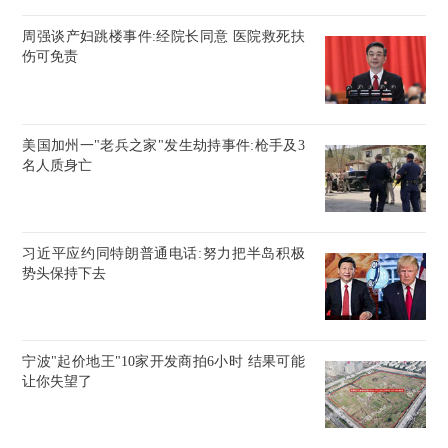
周强谈产妇跳楼事件:经院长同意 医院救死扶
伤可免责
美国加州一"老兵之家"发生劫持事件:枪手及3
名人质身亡
习近平应约同特朗普通电话:努力把半岛积极
势头保持下去
宁波"起价地王"10家开发商拍6小时 结果可能
让你失望了