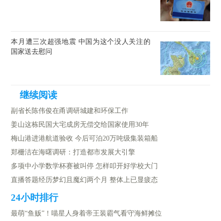
本月遭三次超强地震 中国为这个没人关注的
国家送去慰问
副省长陈伟俊在甬调研城建和环保工作
姜山这栋民国大宅成房无偿交给国家使用30年
梅山港进港航道验收 今后可泊20万吨级集装箱船
郑栅洁在海曙调研：打造都市发展大引擎
多项中小学数学杯赛被叫停 怎样叩开好学校大门
直播答题经历梦幻且魔幻两个月 整体上已显疲态
最萌“鱼贩”！喵星人身着帝王装霸气看守海鲜摊位