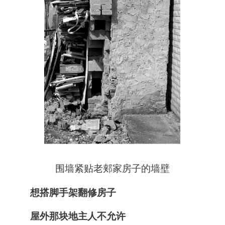
围墙紧贴老郏家房子的墙壁
想搭脚手架翻修房子
屋外那块地主人不允许