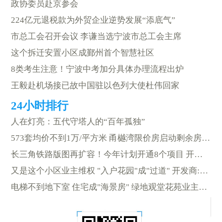
政协委员赴京参会
224亿元退税款为外贸企业逆势发展“添底气”
市总工会召开会议 李谦当选宁波市总工会主席
这个拆迁安置小区成鄞州首个智慧社区
8类考生注意！宁波中考加分具体办理流程出炉
王毅赴机场接已故中国驻以色列大使杜伟回家
人在灯亮：五代守塔人的“百年孤独”
573套均价不到1万/平方米 甬樾湾限价房启动剩余房源申购
长三角铁路版图再扩容！今年计划开通8个项目 开工建设6个
又是这个小区业主维权 "入户花园"成"过道" 开发商:很正常
电梯不到地下室 住宅成"海景房" 绿地观堂花苑业主很气愤