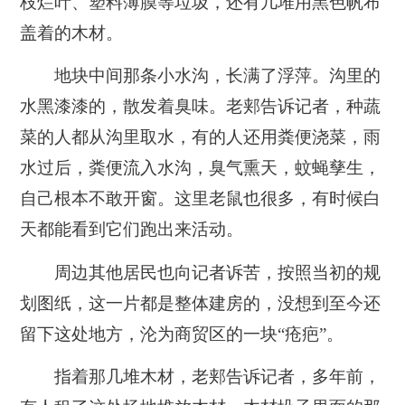
枝烂叶、塑料薄膜等垃圾，还有几堆用黑色帆布
盖着的木材。
地块中间那条小水沟，长满了浮萍。沟里的
水黑漆漆的，散发着臭味。老郏告诉记者，种蔬
菜的人都从沟里取水，有的人还用粪便浇菜，雨
水过后，粪便流入水沟，臭气熏天，蚊蝇孳生，
自己根本不敢开窗。这里老鼠也很多，有时候白
天都能看到它们跑出来活动。
周边其他居民也向记者诉苦，按照当初的规
划图纸，这一片都是整体建房的，没想到至今还
留下这处地方，沦为商贸区的一块“疮疤”。
指着那几堆木材，老郏告诉记者，多年前，