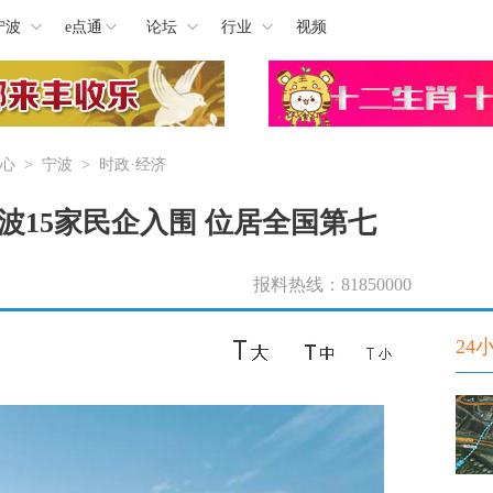
宁波
e点通
论坛
行业
视频
心
>
宁波
>
时政·经济
波15家民企入围 位居全国第七
报料热线：81850000
24