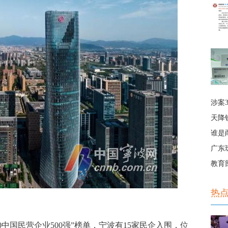
涉案
天降
谁是
广东
教育
热
0中国民营企业500强”榜单，宁波有15家民企入围，位