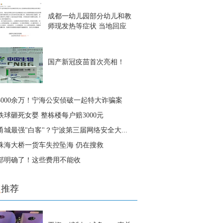
成都一幼儿园部分幼儿和教
师现发热等症状 当地回应
国产新冠疫苗首次亮相！
3000余万！宁海公安侦破一起特大诈骗案
铁球砸死女婴 整栋楼每户赔3000元
甬城最强"白客"？宁波第三届网络安全大...
珠海大桥一货车失控坠海 仍在搜救
部明确了！这些费用不能收
点
推荐