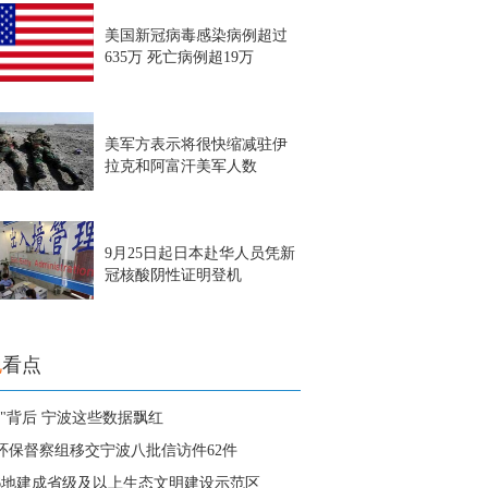
美国新冠病毒感染病例超过
635万 死亡病例超19万
美军方表示将很快缩减驻伊
拉克和阿富汗美军人数
9月25日起日本赴华人员凭新
冠核酸阴性证明登机
地
看点
常"背后 宁波这些数据飘红
环保督察组移交宁波八批信访件62件
6地建成省级及以上生态文明建设示范区