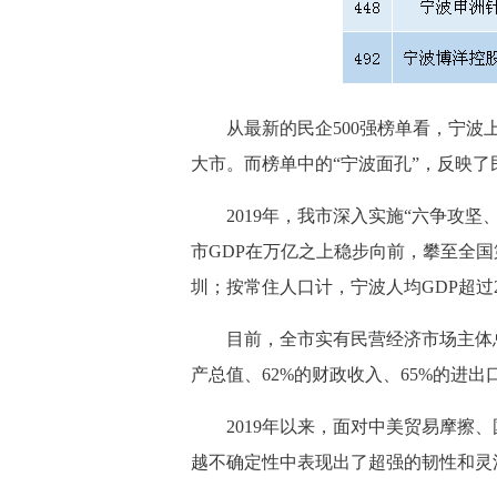
从最新的民企
500
强榜单看，宁波
大市。而榜单中的
“宁波面孔”，反映
2019年，我市深入实施“六争攻
市GDP在万亿之上稳步向前，攀至全国
圳；按常住人口计，宁波人均GDP超过2
目前，
全市实有民营经济市场主体总
产总值、62%的财政收入、65%的进出
2019年以来，面对中美贸易摩擦
越不确定性中表现出了超强的韧性和灵