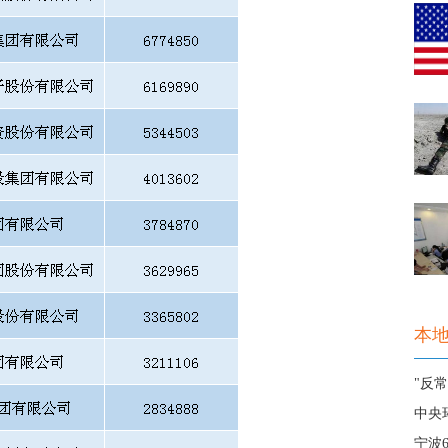
本
"反
中央
宁波