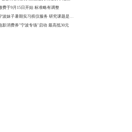
缴费于9月15日开始 标准略有调整
后宁波妹子暑期实习殡仪服务 研究课题是…
电影消费券"宁波专场"启动 最高抵30元