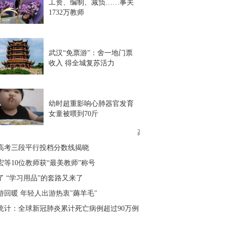
工资、编制、减负……事关
1732万教师
武汉“免票游”：舍一地门票
收入 得全城复苏活力
幼时超重影响心肺器官发育
女童被喂到70斤
高中班主任强令学生教师节送
20高考三段平行投档分数线揭晓
宏等10位教师获“最美教师”称号
了 “学习用品”的套路又来了
游回暖 年轻人出游热衷"薅羊毛"
统计：全球新冠肺炎累计死亡病例超过90万例