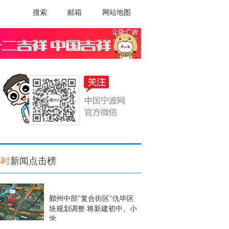
搜索
邮箱
网站地图
小时
新闻点击榜
鄞州中部"复合街区"仇毕区
块规划调整 将新建初中、小
学