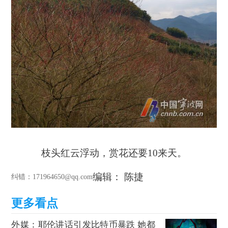
枝头红云浮动，赏花还要10来天。
编辑： 陈捷
纠错
：171964650@qq.com
外媒：耶伦讲话引发比特币暴跌 她都