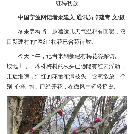
红梅初放
中国宁波网
记者余建文 通讯员卓建青 文/摄
冬来寒梅俏。趁着这几天气温稍有回暖，溪
口新建村的“网红”梅花已含苞待放。
今天上午，记者来到新建村梅花谷探访。山
坡地上，一株株梅树的枝头已隐隐有红云浮动，
走近细瞧，绯红的花蕾布满枝头，含苞欲放。个
别“心急”的，已经开花，在微风中轻轻摇曳。