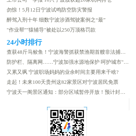
勿惊！5月12日宁波试鸣防空防灾警报
醉驾入刑十年 细数宁波涉酒驾驶案例之“最”
"作业帮""猿辅导"被处以250万顶格罚款
查获48斤马鲛鱼！宁波海警抓获禁渔期首艘非法捕捞船
防护栏、隔离网……宁波加强水源地保护 呵护城市"生命线"
又累又飒 宁波职场妈妈的业余时间主要用来干啥?
走起！未来100天贵州这82家景区对宁波居民免票
宁波天一阁景区通知：部分区域暂停开放！预计封闭1个月