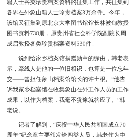
籍人士各类珍贵档案资料的征集工作，共征集到
各界在外象山籍人士珍贵档案3万余件。今年，
该馆又征集到原北京大学图书馆馆长林被甸教授
图书资料738册，原贵州省社会科学院副院长周
成启教授各类珍贵档案资料530件。
说到给家乡档案馆捐赠勋章的缘由，韩老表
示，牵线人是他的一位旧相识，也算是一位忘年
交——曾担任象山档案馆馆长的许土根。“他告
诉我家乡档案馆在收集象山在外工作人员的工作
成果，以作为档案，我毫不犹豫就答应了。”韩
老说。
记者了解到，“庆祝中华人民共和国成立70
周年”纪念章主要颁发给四类人员，韩老作为中