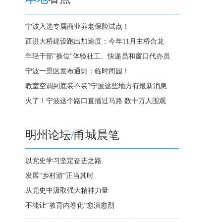
宁波入选专属商业养老保险试点！
西洪大桥建设跑出加速度：今年11月主桥合龙
年轻干部"换位"体验社工、快递员和窗口代办员
宁波一景区发布通知：临时闭园！
教室空调到底装不装?宁波这些地方有最新消息
火了！宁波这个路口直播过马路 数十万人围观
明州论坛
/
甬城晨笔
以党史学习坚定奋进之路
发展“乡村游”正当其时
从党史中汲取强大精神力量
不能让“教育内卷化”愈演愈烈