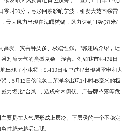
陆续发布大风及雷电黄色预警，一直到11日早上6点
1日零时30分，弓形回波影响宁波，引发大范围强雷
，最大风力出现在海曙杖锡，风力达到11级(31米/
高发、灾害种类多、极端性强。”郭建民介绍，近
强对流天气的类型复杂、混合。例如我市4月30日
并局地出现了小冰雹；5月10日夜里过程出现强雷电和大
强，5月12日傍晚象山茅洋乡出现1小时45毫米的极
，威力堪比“台风”，造成树木倒伏、广告牌坠落等危
主要是在大气层形成上层冷、下层暖的一个不稳定
的条件越来越易出现。