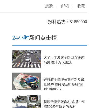
搜索
|
邮箱
|
收藏
报料热线：81850000
24小时
新闻点击榜
火了！宁波这个路口直播过
马路 数十万人围观
银行着手清理长期不动及超
量账户 市民需及时唤醒"沉
睡"的银行卡
耕读传家新张俞村 这是个有
着500多年历史的古村