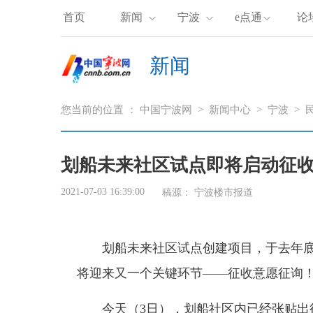
首页
新闻
宁波
e点通
论
新闻
您当前的位置 ：
中国宁波网
>
新闻中心
>
宁波
>
划船未来社区试点即将启动征收
2021-07-03 16:39:00
稿源：
宁波楼市报道
划船未来社区试点创建项目，于去年底
将迎来又一个关键环节——征收意愿征询
今天（3日），划船社区内已经张贴出