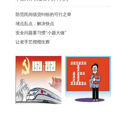
防范民间借贷纠纷的可行之举
堵点乱点，解决快点
安全问题要习惯“小题大做”
让老手艺熠熠生辉