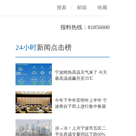
搜索
|
邮箱
|
收藏
报料热线：81850000
24小时
新闻点击榜
宁波晴热高温天气来了 今天
最高温或飙升至35℃
今年下半年至明年上半年 宁
波将自下而上进行集中换届
凉→冷！上月宁波市五区二
手住房成交量同比下跌60%