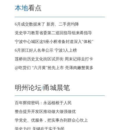
本地
看点
6月成交数据来了 新房、二手房均降
党史学习教育省委第二巡回指导组来甬指导
宁波中心城区这9座小桥准备封道深入"体检"
6月浙江好人名单公示 宁波3人上榜
莲桥街历史文化街区试开街 周末记得去打卡
@吃货们 “六月黄”抢先上市 壳薄肉嫩蟹黄多
明州论坛
/
甬城晨笔
百年辉煌密码：永远植根于人民
整合提升开发区推动做大做强做优
学党史、优服务，把实事办到群众心坎上
学史力行 关键在于实干为民