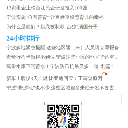
13家甬企上榜浙江民企研发投入100强
宁波实施"甬有善育" 让百姓享婚恋育儿的幸福
为什么是他们？起底被制裁"台独"顽固分子
宁波多地紧急提醒 这些地区返（来）人员请立即报备
查验行程卡做得不到位 宁波这些小区的“小门”还需守得再紧一点
葛岙水库下闸蓄水！宁波防汛抗旱又多一道“利器”
新车上牌仅3天自燃 比亚迪回应：正调查原因
宁波“野游地”也不少 这些区域很多未经开发不要去冒险