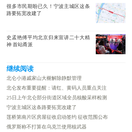
很多市民期盼已久！宁波主城区这条
路要拓宽改建了
史孟艳傅平均北京归来宣讲二十大精
神 首站甬派
北仑小港戚家山大榭解除静默管理
北仑发布重要提醒：请红、黄码人员重点关注
25日上午北仑部分街道区域全员核酸采样检测
宁波主城区这条路要拓宽改建了
莲桥第南片区房屋征收启动签约 征收范围公布
俄罗斯称不打算在乌克兰使用核武器