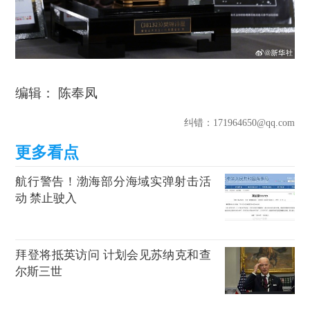
编辑： 陈奉凤
纠错
：171964650@qq.com
航行警告！渤海部分海域实弹射击活
动 禁止驶入
拜登将抵英访问 计划会见苏纳克和查
尔斯三世