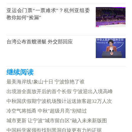
亚运会门票“一票难求”？杭州亚组委
教你如何“捡漏”
台湾公布首艘潜艇 外交部回应
最美海岸线!象山十日 宁波惊艳了谁
出境游全面放开后的首个长假 宁波迎出入境高峰
中秋国庆假期宁波机场预计运送旅客超32万人次
冷空气将抵甬 中秋"超级月亮"别错过
城市更新 让宁波"城市留白区"融入未来新版图
中国科学家领衔找到黑洞自旋更有力的证据