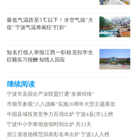
最低气温跌至5℃以下！冷空气搞"大
促" 宁波气温将疯狂"打折"
知名打假人举报江西一职校克扣学生
巨额实习报酬 知情人回应
宁波市县国企产业联盟打通"发展经络"
市领导参观"八八战略"实施20周年大型主题展览
中国县域投资竞争力百强出炉 宁波4县(市)上榜
宁波中小学寒假放假时间出炉 共23天
浙江省道德模范拟表彰名单出炉 宁波2人入榜