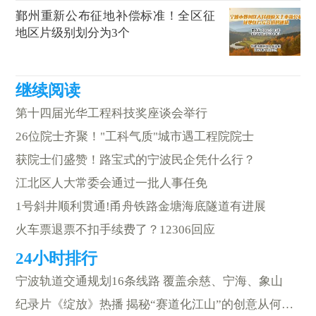
鄞州重新公布征地补偿标准！全区征
地区片级别划分为3个
第十四届光华工程科技奖座谈会举行
26位院士齐聚！"工科气质"城市遇工程院院士
获院士们盛赞！路宝式的宁波民企凭什么行？
江北区人大常委会通过一批人事任免
1号斜井顺利贯通!甬舟铁路金塘海底隧道有进展
火车票退票不扣手续费了？12306回应
宁波轨道交通规划16条线路 覆盖余慈、宁海、象山
纪录片《绽放》热播 揭秘“赛道化江山”的创意从何而来