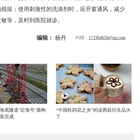
的残留；使用刺激性的洗涤剂时，应开窗通风，减少
过敏等，及时到医院就诊。
编辑：
杨丹
纠错：
171964650@qq.com
海底隧道"定海号"盾构
“中国杜鹃花之乡”的这两款衍生品火
装完成
了