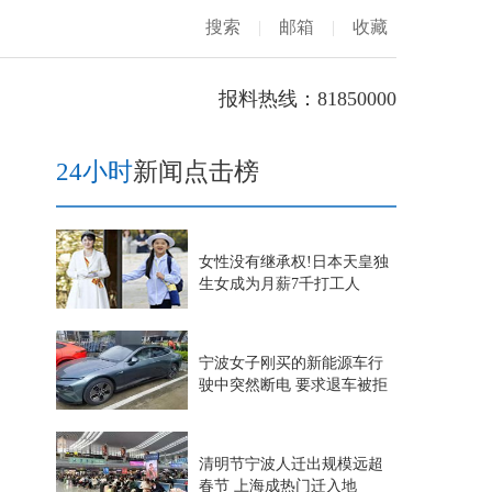
搜索
|
邮箱
|
收藏
报料热线：81850000
24小时
新闻点击榜
女性没有继承权!日本天皇独
生女成为月薪7千打工人
宁波女子刚买的新能源车行
驶中突然断电 要求退车被拒
清明节宁波人迁出规模远超
春节 上海成热门迁入地