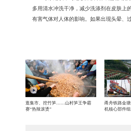
多用清水冲洗干净，减少洗涤剂在皮肤上
有害气体对人体的影响。如果出现头晕、
逛集市、挖竹笋……山村笋王争霸
甬舟铁路金塘
赛“热辣滚烫”
机核心部件组