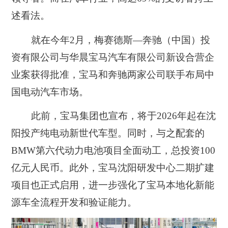
述看法。
就在今年2月，梅赛德斯—奔驰（中国）投
资有限公司与华晨宝马汽车有限公司新设合营企
业案获得批准，宝马和奔驰两家公司联手布局中
国电动汽车市场。
此前，宝马集团也宣布，将于2026年起在沈
阳投产纯电动新世代车型。同时，与之配套的
BMW第六代动力电池项目全面动工，总投资100
亿元人民币。此外，宝马沈阳研发中心二期扩建
项目也正式启用，进一步强化了宝马本地化新能
源车全流程开发和验证能力。