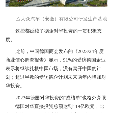
△大众汽车（安徽）有限公司研发生产基地
这些都延续了德企对华投资的一贯积极态
度。
此前，中国德国商会发布的《2023/24年度
商业信心调查报告》显示，91%的受访德国企业
表示将继续扎根中国市场，没有离开中国的计
划；超过半数的受访德企计划未来两年内增加对
华投资。
2023年德国对华投资的“成绩单”也格外亮眼
——德国对华直接投资总额达到119亿欧元，比