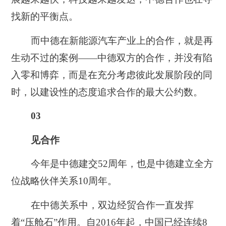
找新的平衡点。
而中德在新能源汽车产业上的合作，就是再
生动不过的案例——中德双方的合作，并没有陷
入零和博弈，而是在充分考虑彼此发展阶段的同
时，以建设性的态度追求合作的最大公约数。
03
见合作
今年是中德建交52周年，也是中德建立全方
位战略伙伴关系10周年。
在中德关系中，双边经贸合作一直发挥
着“压舱石”作用。自2016年起，中国已经连续8