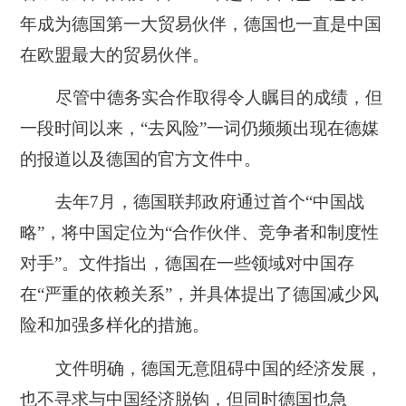
年成为德国第一大贸易伙伴，德国也一直是中国
在欧盟最大的贸易伙伴。
尽管中德务实合作取得令人瞩目的成绩，但
一段时间以来，“去风险”一词仍频频出现在德媒
的报道以及德国的官方文件中。
去年7月，德国联邦政府通过首个“中国战
略”，将中国定位为“合作伙伴、竞争者和制度性
对手”。文件指出，德国在一些领域对中国存
在“严重的依赖关系”，并具体提出了德国减少风
险和加强多样化的措施。
文件明确，德国无意阻碍中国的经济发展，
也不寻求与中国经济脱钩，但同时德国也急