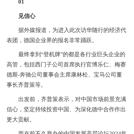
01
见信心
据外媒报道，为进入此次访华随行的经济代
表团，德国企业界的报名非常踊跃。
最终拿到“登机牌”的都是各行业巨头企业的
高管，包括西门子公司首席执行官博乐仁、梅赛
德斯-奔驰公司董事会主席康林松、宝马公司董
事长齐普策等。
出发前，齐普策表示，对中国市场前景充满
信心，坚定持续投资中国、为深化德中合作作出
更大贡献。
而在前不久举办的中国发展高层论坛2024年