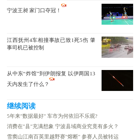
宁波王昶 家门口夺冠！
江西抚州4车相撞事故已致1死5伤 肇
事司机已被控制
从中东“炸馆”到伊朗报复 以伊两国13
天内发生了什么？
5年来"数据最好" 车市为何依旧不乐观?
消费在"县"充满想象 宁波县域商业究竟有多火？
雪窦山江南百英里越野赛"熔断" 参赛人员被转运