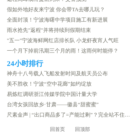
假如外地好友来宁波 你会带TA去哪儿玩？
全面封顶！宁波海曙中学项目施工有新进展
雨水抢先"返程"并将持续到假期结束
"五一"宁波海鲜网红店排长队 小龙虾夜宵人气旺
一个月下掉前汛期三个月的雨！这雨何时能停？
神舟十八号载人飞船发射时间及航天员公布
美不胜收！宁波“空中花廊”如约绽放
易炼红调研浙江传媒学院中国计量大学
台湾女孩回故乡·甘肃——徽县“甜蜜蜜”
尺素金声 | “出口商品多了=产能过剩”？完全站不住脚！
回首页
回顶部