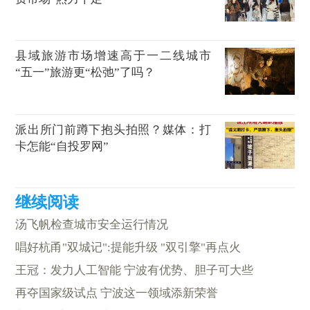
县域旅游市场增速高于一二线城市
“五一”旅游更“松弛”了吗？
派出所门前蹲下抱头拍照？媒体：打
卡怎能“自投罗网”
汤飞帆检查城市安全运行情况
唱好杭甬"双城记":提能升级 "双引擎"再点火
王冠：发力人工智能 宁波有优势、胆子可大些
再夺国家级试点 宁波这一领域添新荣誉