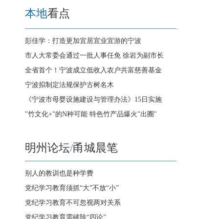
本地
看点
彭佳学：打造更加宜居宜业宜游的宁波
市人大常委会通过一批人事任免 徐岩为副市长
全省首个！宁波成立低收入农户共富慈善基金
宁波拟制定法规保护古树名木
《宁波市母婴设施建设与管理办法》15日实施
"竹文化+"的N种可能 特色竹产品爆火"出圈"
明州论坛
/
甬城晨笔
别人的教训也是种学费
党纪学习教育须抓“大”不放“小”
党纪学习教育不可忽视两对关系
党纪学习教育需破除“四论”