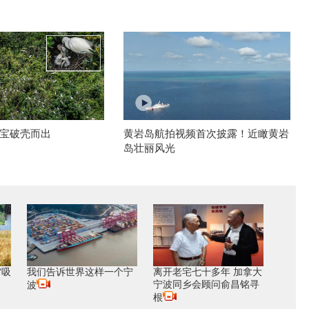
宝破壳而出
黄岩岛航拍视频首次披露！近瞰黄岩
岛壮丽风光
“吸
我们告诉世界这样一个宁
离开老宅七十多年 加拿大
宁波同乡会顾问俞昌铭寻
波
根