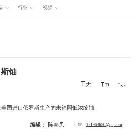
坛
行业
视频
罗斯铀
止美国进口俄罗斯生产的未辐照低浓缩铀。
编辑：
陈奉凤
纠错：
171964650@qq.com