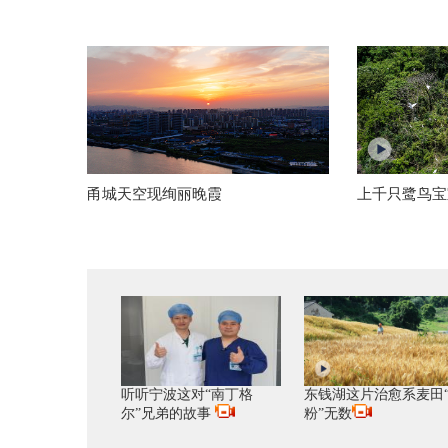
甬城天空现绚丽晚霞
上千只鹭鸟宝
听听宁波这对“南丁格
东钱湖这片治愈系麦田
尔”兄弟的故事
粉”无数