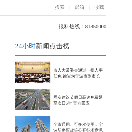
搜索
|
邮箱
|
收藏
报料热线：81850000
24小时
新闻点击榜
市人大常委会通过一批人事
任免 徐岩为宁波市副市长
网友建议节假日高速免费延
至次日6时 官方回应
全市通用、可多次使用…宁
波新房票政策公开征求意见