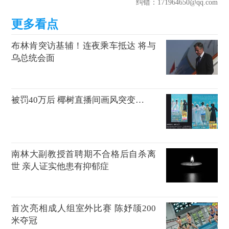
纠错
：171964650@qq.com
布林肯突访基辅！连夜乘车抵达 将与
乌总统会面
被罚40万后 椰树直播间画风突变…
南林大副教授首聘期不合格后自杀离
世 亲人证实他患有抑郁症
首次亮相成人组室外比赛 陈妤颉200
米夺冠