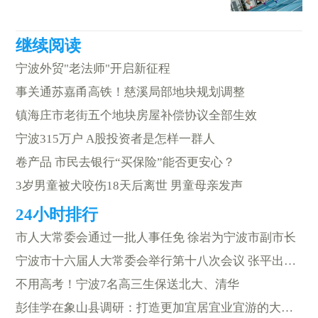
宁波外贸"老法师"开启新征程
事关通苏嘉甬高铁！慈溪局部地块规划调整
镇海庄市老街五个地块房屋补偿协议全部生效
宁波315万户 A股投资者是怎样一群人
卷产品 市民去银行“买保险”能否更安心？
3岁男童被犬咬伤18天后离世 男童母亲发声
市人大常委会通过一批人事任免 徐岩为宁波市副市长
宁波市十六届人大常委会举行第十八次会议 张平出席并讲话
不用高考！宁波7名高三生保送北大、清华
彭佳学在象山县调研：打造更加宜居宜业宜游的大美宁波