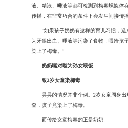
液、精液、唾液等都可检测到梅毒螺旋体
传播
，在非常巧合的条件下会发生
间接传
“如果孩子奶奶有这样的育儿习惯，造
为牙龈出血、唾液等污染了食物，喂给孩
染上了梅毒。
”
奶奶嘴对嘴为孙女喂饭
致2岁女童染梅毒
昊昊的情况并非个例。
2岁女童周身
查，孩子竟染上了梅毒。
而传给女童梅毒的正是奶奶。