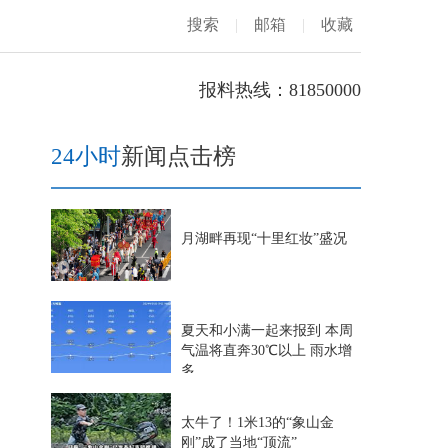
搜索
|
邮箱
|
收藏
报料热线：81850000
24小时
新闻点击榜
月湖畔再现“十里红妆”盛况
夏天和小满一起来报到 本周
气温将直奔30℃以上 雨水增
多
太牛了！1米13的“象山金
刚”成了当地“顶流”