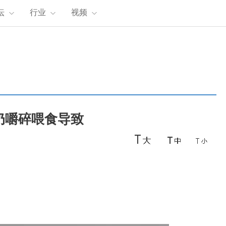
坛
行业
视频
奶嚼碎喂食导致