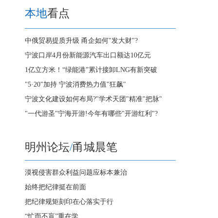
本地
看点
中俄贸易提质升级 甬企如何"发大财"?
宁波口岸4月份新能源汽车出口额达10亿元
1亿立方米！“绿能港”累计接卸LNG有新突破
"5·20"加持 宁波消费热力值"狂飙"
宁波文化建设如何布局?"学术天团"精准"把脉"
"一代游圣"宁海开游!今年有哪些"开游红利"?
明州论坛
/
甬城晨笔
漠视侵害群众利益问题应标本兼治
始终把纪律挺在前面
把纪律规矩刻印在心落实于行
“忙而不盲”重在学