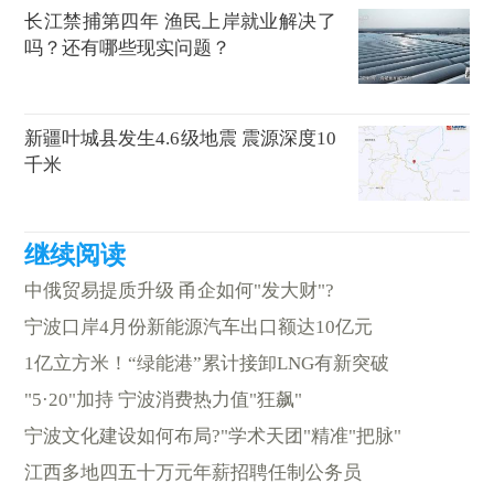
长江禁捕第四年 渔民上岸就业解决了
吗？还有哪些现实问题？
新疆叶城县发生4.6级地震 震源深度10
千米
中俄贸易提质升级 甬企如何"发大财"?
宁波口岸4月份新能源汽车出口额达10亿元
1亿立方米！“绿能港”累计接卸LNG有新突破
"5·20"加持 宁波消费热力值"狂飙"
宁波文化建设如何布局?"学术天团"精准"把脉"
江西多地四五十万元年薪招聘任制公务员