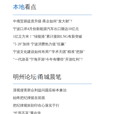
本地
看点
中俄贸易提质升级 甬企如何"发大财"?
宁波口岸4月份新能源汽车出口额达10亿元
1亿立方米！“绿能港”累计接卸LNG有新突破
"5·20"加持 宁波消费热力值"狂飙"
宁波文化建设如何布局?"学术天团"精准"把脉"
"一代游圣"宁海开游!今年有哪些"开游红利"?
明州论坛
/
甬城晨笔
漠视侵害群众利益问题应标本兼治
始终把纪律挺在前面
把纪律规矩刻印在心落实于行
“忙而不盲”重在学