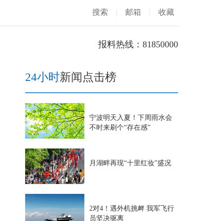
搜索
|
邮箱
|
收藏
报料热线：81850000
24小时
新闻点击榜
宁波明天入夏！下周雨水会
不时来刷个“存在感”
月湖畔再现“十里红妆”盛况
2对4！遇外机挑衅 我军飞行
员坚决驱离