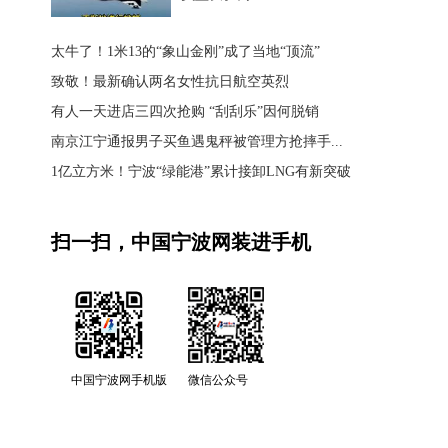
太牛了！1米13的“象山金刚”成了当地“顶流”
致敬！最新确认两名女性抗日航空英烈
有人一天进店三四次抢购 “刮刮乐”因何脱销
南京江宁通报男子买鱼遇鬼秤被管理方抢摔手...
1亿立方米！宁波“绿能港”累计接卸LNG有新突破
扫一扫，中国宁波网装进手机
中国宁波网手机版
微信公众号