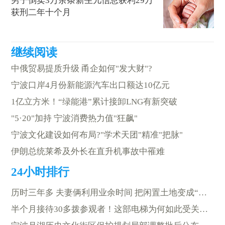
男子倒卖3万余条新生儿信息获利29万
获刑二年十个月
中俄贸易提质升级 甬企如何"发大财"?
宁波口岸4月份新能源汽车出口额达10亿元
1亿立方米！“绿能港”累计接卸LNG有新突破
"5·20"加持 宁波消费热力值"狂飙"
宁波文化建设如何布局?"学术天团"精准"把脉"
伊朗总统莱希及外长在直升机事故中罹难
历时三年多 夫妻俩利用业余时间 把闲置土地变成“莫奈花园”
半个月接待30多拨参观者！这部电梯为何如此受关注？