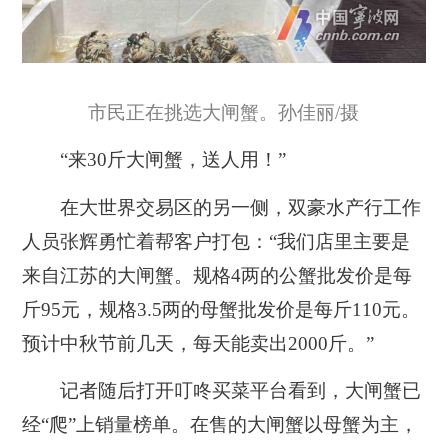
市民正在挑选大闸蟹。孙佳丽/摄
“来30斤大闸蟹，送人用！”
在大世界交易区的另一侧，双豪水产行工作
人员张辉勇忙着帮客户打包：“我们店里主要是
来自江苏的大闸蟹。规格4两的公蟹批发价是每
斤95元，规格3.5两的母蟹批发价是每斤110元。
预计中秋节前几天，每天能卖出2000斤。”
记者随后打开叮咚买菜平台看到，大闸蟹已
经“爬”上销量榜单。在售的大闸蟹以母蟹为主，