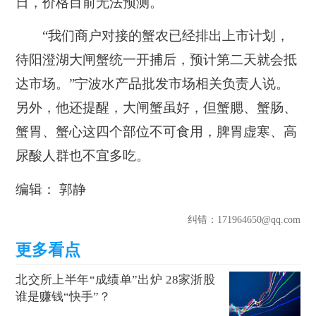
日，价格目前无法预测。
“我们商户对接的蟹农已经排出上市计划，
待阳澄湖大闸蟹统一开捕后，预计第二天就会抵
达市场。”宁波水产品批发市场相关负责人说。
另外，他还提醒，大闸蟹虽好，但蟹腮、蟹肠、
蟹胃、蟹心这四个部位不可食用，脾胃虚寒、高
尿酸人群也不宜多吃。
编辑： 郭静
纠错
：171964650@qq.com
北交所上半年“成绩单”出炉 28家浙股
谁是赚钱“快手”？