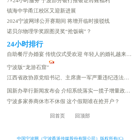
7×24小时服务 宁波部分银行推银证转账福利
镇海中学甬江校区又迎新进展
2024宁波网球公开赛期间 将增开临时接驳线
诺贝尔物理学奖跟图灵奖“抢饭碗”？
自助餐厅办婚宴 传统仪式受欢迎 年轻人的婚礼越来越有个性
宁波版“龙游石窟”
江西省政协原党组书记、主席唐一军严重违纪违法被开除党籍和公职
国新办举行新闻发布会 介绍系统落实一揽子增量政策等情况
宁波多家券商休市不休假 这个假期谁在抢开户？
回首页
回顶部
中国宁波网（宁波甬派传媒股份有限公司）版权所有(C)