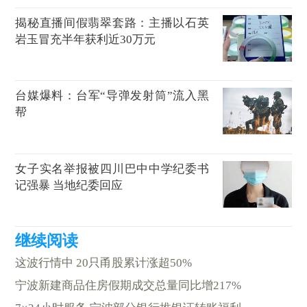
揭秘直播间假翡翠套路：主播以石英
岩玉冒充半年获利近30万元
台媒爆料：台军“导弹发射筒”流入黑
帮
女子实名举报被四川巴中中学纪委书
记强暴 当地纪委回应
这波行情中 20只甬股累计涨超50%
宁波新建商品住房假期成交总量同比增217%