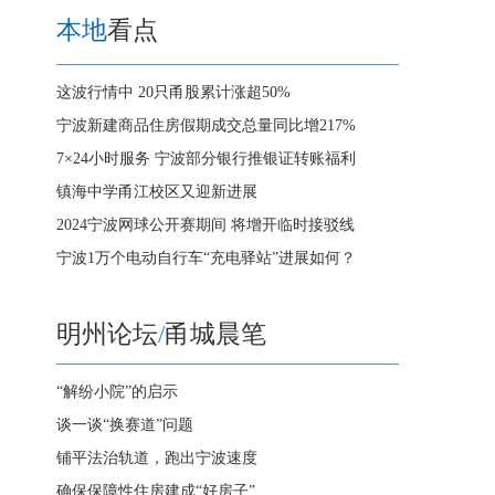
本地
看点
这波行情中 20只甬股累计涨超50%
宁波新建商品住房假期成交总量同比增217%
7×24小时服务 宁波部分银行推银证转账福利
镇海中学甬江校区又迎新进展
2024宁波网球公开赛期间 将增开临时接驳线
宁波1万个电动自行车“充电驿站”进展如何？
明州论坛
/
甬城晨笔
“解纷小院”的启示
谈一谈“换赛道”问题
铺平法治轨道，跑出宁波速度
确保保障性住房建成“好房子”