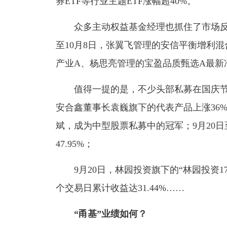
券ETF等行业主题ETF涨幅超40%。
众多主动权益基金经理也抓住了市场反
至10月8日，张翼飞管理的安信平衡增利
产业A、杨思亮管理的宝盈品质甄选A最新
值得一提的是，不少头部私募在国庆节前更
安合鑫董事长袁巍旗下的代表产品上涨36
斌，成为中型股票私募中的冠军；9月20日
47.95%；
9月20日，林园投资旗下的“林园投资173号”
个交易日累计收益达31.44%……
“甬基”业绩如何？