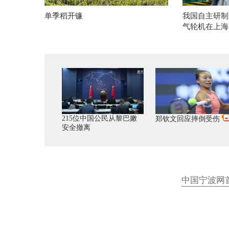
单季稻开镰
我国自主研制
气轮机在上海
215位中国公民从黎巴嫩
郑钦文回应摔倒受伤
安全撤离
中国宁波网