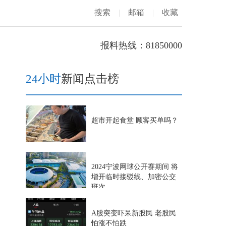
搜索
|
邮箱
|
收藏
报料热线：81850000
24小时
新闻点击榜
超市开起食堂 顾客买单吗？
2024宁波网球公开赛期间 将
增开临时接驳线、加密公交
班次
A股突变吓呆新股民 老股民
怕涨不怕跌