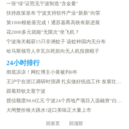
一张"绿"证照见宁波制造"含金量"
扶持政策发布 宁波支持软件产业“新新”向荣
第1000根桩基完成！通苏嘉甬高铁有新进展
花2000多元就能"无限次"坐飞机？
宁波海关截获15只非洲蚊子 该蚊种国内无分布
哈马斯领导人辛瓦尔死前向无人机投掷棍子
彻底凉凉！网红博主小黄被判6年
王沪宁在浙江调研时强调 扎实做好统战工作 发展壮大新时代爱国统一战线
跟着郑钦文逛宁波
授信额度98.6亿元 宁波24个房地产项目入选融资“白名单”
大闸蟹价格大跳水!这口美味正大量上市
回首页
回顶部