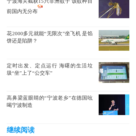
宁波海关截获15只非洲蚊子 该蚊种目
前国内无分布
花2000多元就能“无限次”坐飞机 是馅
饼还是陷阱？
定时出发、定点运行 海曙的生活垃
圾“坐”上了“公交车”
高鼻梁蓝眼睛的“宁波老乡”在德国吆
喝宁波制造