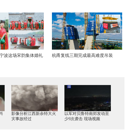
！宁波这场宋韵集体婚礼
杭甬复线三期完成最高难度吊装
料
影像分析江西新余特大火
以军对贝鲁特南郊发动至
灾事故经过
少9次袭击 现场视频