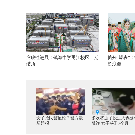
突破性进展！镇海中学甬江校区二期
糖分“爆表”
结顶
超浪漫
女子抢民警配枪？警方最
多次将虫子投进火锅蘸
新通报
敲诈 女子获刑7个月