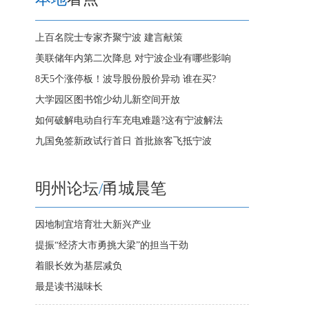
上百名院士专家齐聚宁波 建言献策
美联储年内第二次降息 对宁波企业有哪些影响
8天5个涨停板！波导股份股价异动 谁在买?
大学园区图书馆少幼儿新空间开放
如何破解电动自行车充电难题?这有宁波解法
九国免签新政试行首日 首批旅客飞抵宁波
明州论坛
/
甬城晨笔
因地制宜培育壮大新兴产业
提振“经济大市勇挑大梁”的担当干劲
着眼长效为基层减负
最是读书滋味长