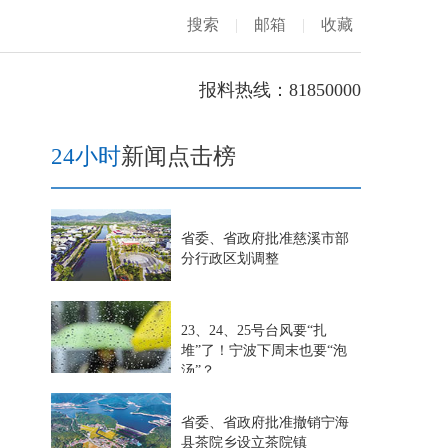
搜索
|
邮箱
|
收藏
报料热线：81850000
24小时
新闻点击榜
省委、省政府批准慈溪市部
分行政区划调整
23、24、25号台风要“扎
堆”了！宁波下周末也要“泡
汤”？
省委、省政府批准撤销宁海
县茶院乡设立茶院镇